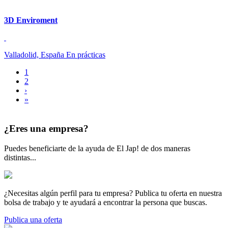
3D Enviroment
Valladolid, España
En prácticas
Página
1
actual
Página
2
Paginación
Siguiente
›
página
Última
»
página
¿Eres una empresa?
Puedes beneficiarte de la ayuda de El Jap! de dos maneras
distintas...
¿Necesitas algún perfil para tu empresa? Publica tu oferta en nuestra
bolsa de trabajo y te ayudará a encontrar la persona que buscas.
Publica una oferta