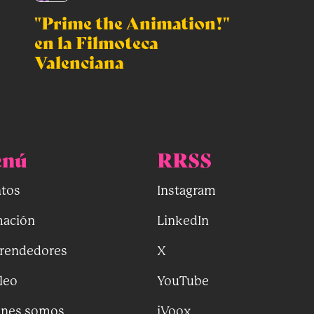
"Prime the Animation!"
en la Filmoteca
Valenciana
nú
RRSS
tos
Instagram
ación
LinkedIn
rendedores
X
leo
YouTube
énes somos
iVoox