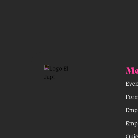
Me
Even
Form
Emp
Emp
Qui