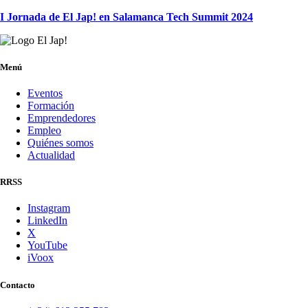
I Jornada de El Jap! en Salamanca Tech Summit 2024
Menú
Eventos
Formación
Emprendedores
Empleo
Quiénes somos
Actualidad
RRSS
Instagram
LinkedIn
X
YouTube
iVoox
Contacto