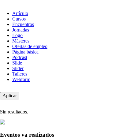
Tipo
Artículo
de
Cursos
contenido
Encuentros
Jornadas
Logo
Másteres
Ofertas de empleo
Página básica
Podcast
Slide
Slider
Talleres
Webform
Sin resultados.
Eventos ya realizados