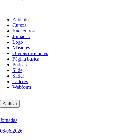
Tipo
Artículo
de
Cursos
contenido
Encuentros
Jornadas
Logo
Másteres
Ofertas de empleo
Página básica
Podcast
Slide
Slider
Talleres
Webform
Jornadas
06/06/2026