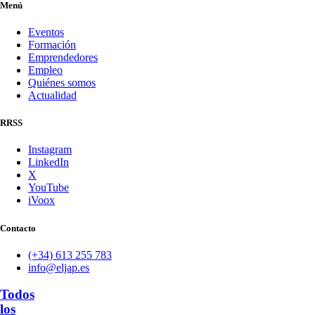
Menú
Eventos
Formación
Emprendedores
Empleo
Quiénes somos
Actualidad
RRSS
Instagram
LinkedIn
X
YouTube
iVoox
Contacto
(+34) 613 255 783
info@eljap.es
Todos
los