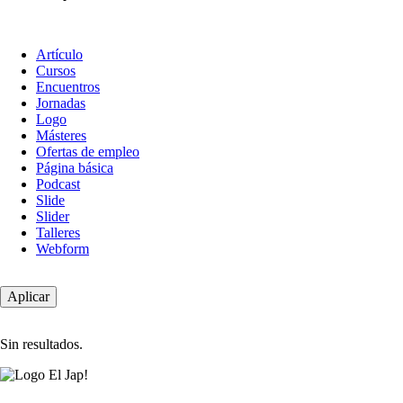
Tipo
Artículo
de
Cursos
contenido
Encuentros
Jornadas
Logo
Másteres
Ofertas de empleo
Página básica
Podcast
Slide
Slider
Talleres
Webform
Sin resultados.