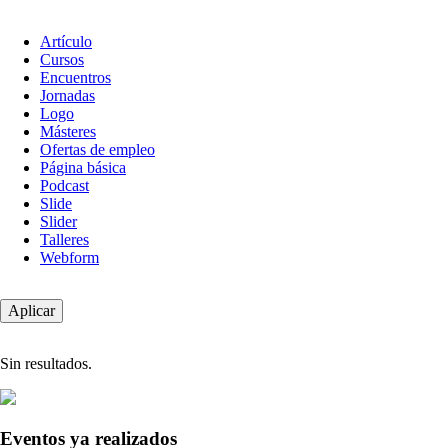
Tipo
Artículo
de
Cursos
contenido
Encuentros
Jornadas
Logo
Másteres
Ofertas de empleo
Página básica
Podcast
Slide
Slider
Talleres
Webform
Sin resultados.
Eventos ya realizados