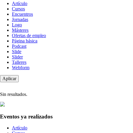
Tipo
Artículo
de
Cursos
contenido
Encuentros
Jornadas
Logo
Másteres
Ofertas de empleo
Página básica
Podcast
Slide
Slider
Talleres
Webform
Sin resultados.
Eventos ya realizados
Tipo
Artículo