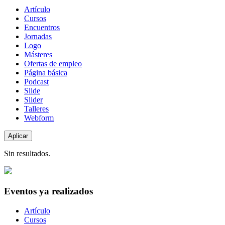
Tipo
Artículo
de
Cursos
contenido
Encuentros
Jornadas
Logo
Másteres
Ofertas de empleo
Página básica
Podcast
Slide
Slider
Talleres
Webform
Sin resultados.
Eventos ya realizados
Tipo
Artículo
de
Cursos