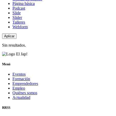
Página básica
Podcast
Slide
Slider
Talleres
Webform
Sin resultados.
Menú
Eventos
Formación
Emprendedores
Empleo
Quiénes somos
Actualidad
RRSS