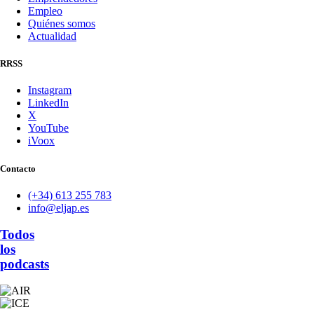
Empleo
Quiénes somos
Actualidad
RRSS
Instagram
LinkedIn
X
YouTube
iVoox
Contacto
(+34) 613 255 783
info@eljap.es
Todos
los
podcasts