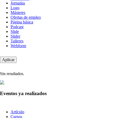
Jornadas
Logo
Másteres
Ofertas de empleo
Página básica
Podcast
Slide
Slider
Talleres
Webform
Sin resultados.
Eventos ya realizados
Tipo
Artículo
de
Cursos
contenido