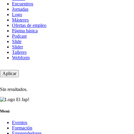
Encuentros
Jornadas
Logo
Másteres
Ofertas de empleo
Página básica
Podcast
Slide
Slider
Talleres
Webform
Sin resultados.
Menú
Eventos
Formación
Emprendedores