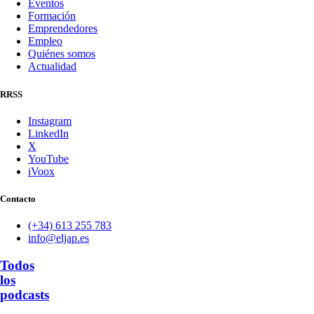
Eventos
Formación
Emprendedores
Empleo
Quiénes somos
Actualidad
RRSS
Instagram
LinkedIn
X
YouTube
iVoox
Contacto
(+34) 613 255 783
info@eljap.es
Todos
los
podcasts