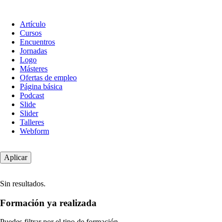
Tipo
Artículo
de
Cursos
contenido
Encuentros
Jornadas
Logo
Másteres
Ofertas de empleo
Página básica
Podcast
Slide
Slider
Talleres
Webform
Sin resultados.
Formación ya realizada
Puedes filtrar por el tipo de formación