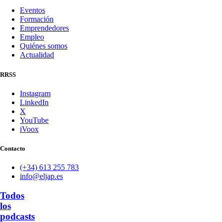
Eventos
Formación
Emprendedores
Empleo
Quiénes somos
Actualidad
RRSS
Instagram
LinkedIn
X
YouTube
iVoox
Contacto
(+34) 613 255 783
info@eljap.es
Todos
los
podcasts