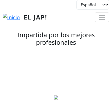
Pasar al contenido principal
EL JAP!
Impartida por los mejores
profesionales
El Jap! ofrece una gran
variedad de cursos y
talleres siempre con
un punto en común:
impartidos por
profesionales del
sector en activo.