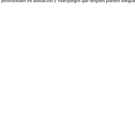
profesionales en animación y videojuegos que después pueden integrars