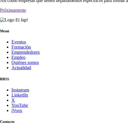
Así como empresas que tienen departamentos específicos para formar a 
Próximamente
Menú
Eventos
Formación
Emprendedores
Empleo
Quiénes somos
Actualidad
RRSS
Instagram
LinkedIn
X
YouTube
iVoox
Contacto