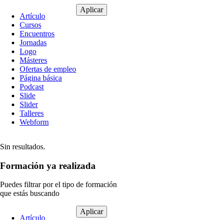
Tipo
Artículo
de
Cursos
contenido
Encuentros
Jornadas
Logo
Másteres
Ofertas de empleo
Página básica
Podcast
Slide
Slider
Talleres
Webform
Sin resultados.
Formación ya realizada
Puedes filtrar por el tipo de formación
que estás buscando
Tipo
Artículo
de