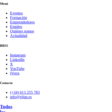
Menú
Eventos
Formación
Emprendedores
Empleo
Quiénes somos
Actualidad
RRSS
Instagram
LinkedIn
X
YouTube
iVoox
Contacto
(+34) 613 255 783
info@eljap.es
Todos
los