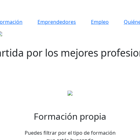
ormación
Emprendedores
Empleo
Quién
rtida por los mejores profesio
El Jap! ofrece una gran variedad de cursos y talleres siempr
con un punto en común: impartidos por profesionales del
sector en activo.
Formación propia
Puedes filtrar por el tipo de formación