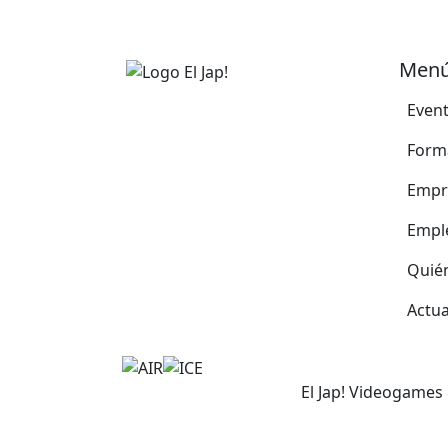
Men
Even
Form
Empr
Empl
Quié
Actua
El Jap! Videogames