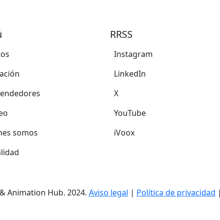
ú
RRSS
tos
Instagram
ación
LinkedIn
endedores
X
eo
YouTube
nes somos
iVoox
lidad
 & Animation Hub. 2024.
Aviso legal
|
Política de privacidad