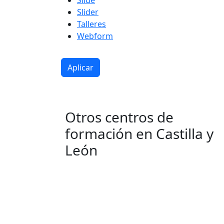
Slide
Slider
Talleres
Webform
Otros centros de
formación en Castilla y
León