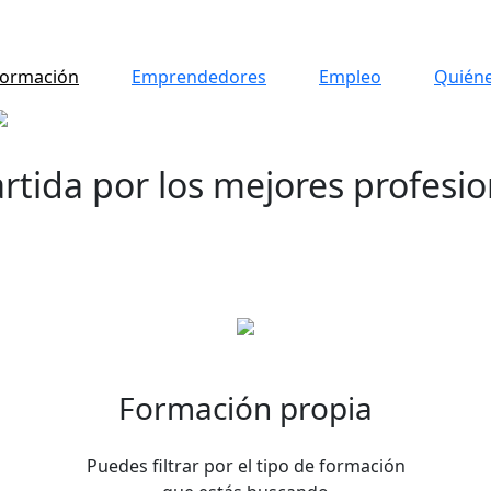
ormación
Emprendedores
Empleo
Quién
rtida por los mejores profesio
El Jap! ofrece una gran variedad de cursos y talleres siempr
con un punto en común: impartidos por profesionales del
sector en activo.
Formación propia
Puedes filtrar por el tipo de formación