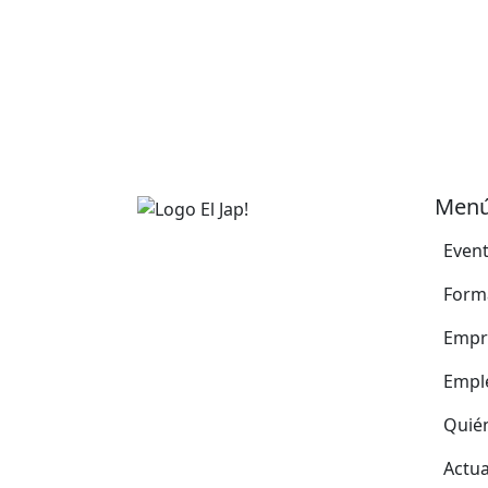
Men
Even
Form
Empr
Empl
Quié
Actua