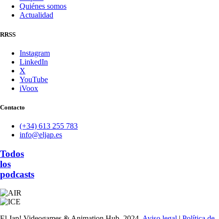
Quiénes somos
Actualidad
RRSS
Instagram
LinkedIn
X
YouTube
iVoox
Contacto
(+34) 613 255 783
info@eljap.es
Todos
los
podcasts
El Jap! Videogames & Animation Hub. 2024.
Aviso legal
|
Política de