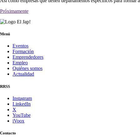
Así como empresas que tienen departamentos específicos para formar a 
Próximamente
Menú
Eventos
Formación
Emprendedores
Empleo
Quiénes somos
Actualidad
RRSS
Instagram
LinkedIn
X
YouTube
iVoox
Contacto