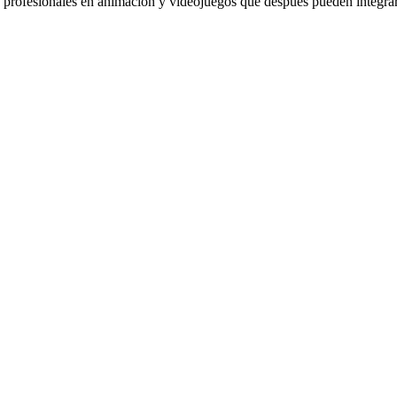
profesionales en animación y videojuegos que después pueden integrars