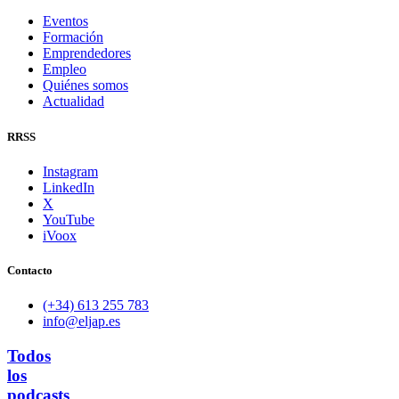
Eventos
Formación
Emprendedores
Empleo
Quiénes somos
Actualidad
RRSS
Instagram
LinkedIn
X
YouTube
iVoox
Contacto
(+34) 613 255 783
info@eljap.es
Todos
los
podcasts