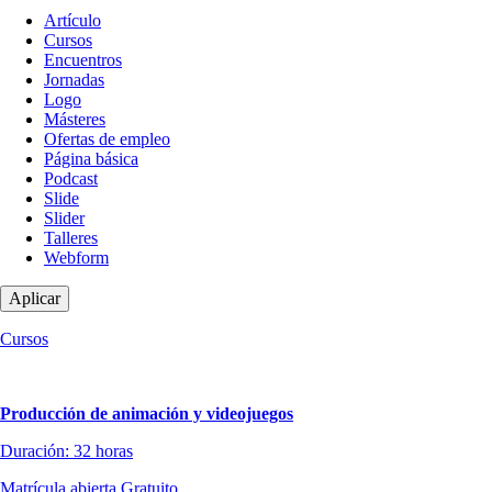
Tipo
Artículo
de
Cursos
contenido
Encuentros
Jornadas
Logo
Másteres
Ofertas de empleo
Página básica
Podcast
Slide
Slider
Talleres
Webform
Cursos
Producción de animación y videojuegos
Duración: 32 horas
Matrícula abierta
Gratuito