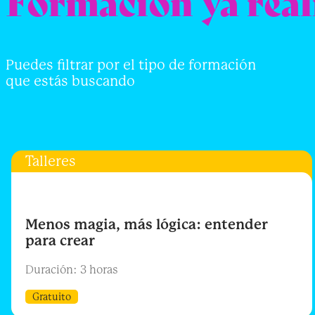
Formación ya real
Puedes filtrar por el tipo de formación
que estás buscando
Talleres
Menos magia, más lógica: entender
para crear
Duración: 3 horas
Gratuito