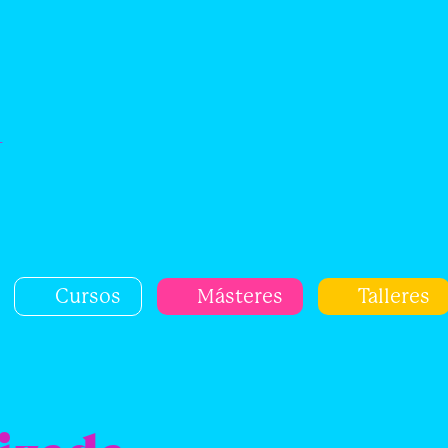
a
Cursos
Másteres
Talleres