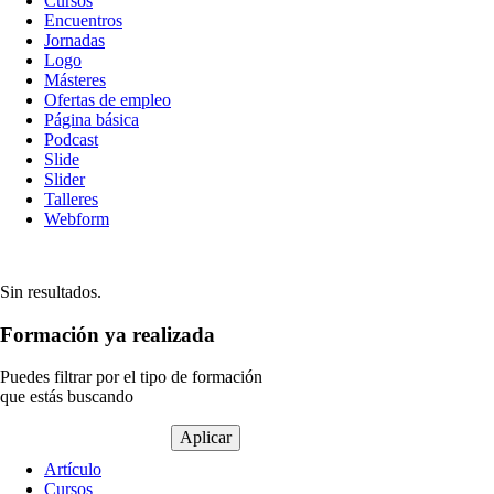
Cursos
contenido
Encuentros
Jornadas
Logo
Másteres
Ofertas de empleo
Página básica
Podcast
Slide
Slider
Talleres
Webform
Sin resultados.
Formación ya realizada
Puedes filtrar por el tipo de formación
que estás buscando
Tipo
Artículo
de
Cursos
contenido