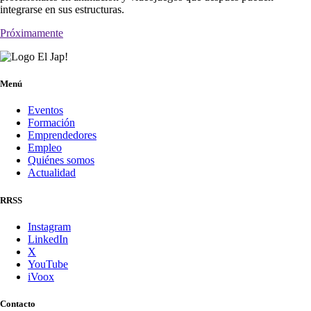
integrarse en sus estructuras.
Próximamente
Menú
Eventos
Formación
Emprendedores
Empleo
Quiénes somos
Actualidad
RRSS
Instagram
LinkedIn
X
YouTube
iVoox
Contacto