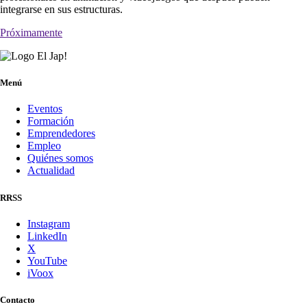
integrarse en sus estructuras.
Próximamente
Menú
Eventos
Formación
Emprendedores
Empleo
Quiénes somos
Actualidad
RRSS
Instagram
LinkedIn
X
YouTube
iVoox
Contacto