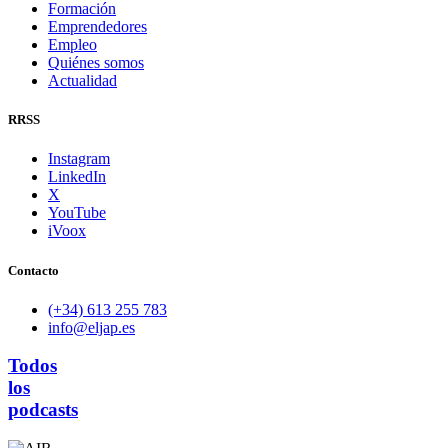
Formación
Emprendedores
Empleo
Quiénes somos
Actualidad
RRSS
Instagram
LinkedIn
X
YouTube
iVoox
Contacto
(+34) 613 255 783
info@eljap.es
Todos
los
podcasts