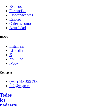
Eventos
Formación
Emprendedores
Empleo
Quiénes somos
Actualidad
RRSS
Instagram
LinkedIn
X
YouTube
iVoox
Contacto
(+34) 613 255 783
info@eljap.es
Todos
los
podcasts