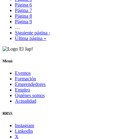
Página
6
Página
7
Página
8
Página
9
…
Siguiente página
›
Última página
»
Menú
Eventos
Formación
Emprendedores
Empleo
Quiénes somos
Actualidad
RRSS
Instagram
LinkedIn
X