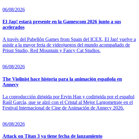
06/08/2026
El Jap! estará presente en la Gamescom 2026 junto a sus
acelerados
A través del Pabellón Games from Spain del ICEX, El Jap! vuelve a
asistir a la mayor feria de videojuegos del mundo acompañado de
Prisut Studio, Red Mountain y Fancy Cat Studios.
06/08/2026
The Violinist hace historia para la animación española en
Annecy
La coproducción dirigida por Ervin Han y codirigida por el español
Raúl García, que se alzó con el Cristal al Mejor Largometraje en el
Festival Internacional de Cine de Animación de Annecy 2026.
06/08/2026
Attack on Titan 3 ya tiene fecha de lanzamiento