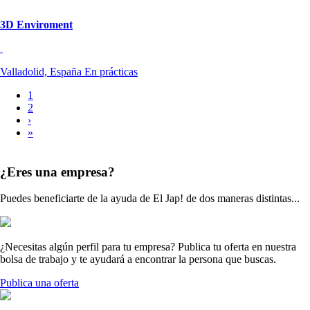
3D Enviroment
Valladolid, España
En prácticas
Página
1
actual
Página
2
Paginación
Siguiente
›
página
Última
»
página
¿Eres una empresa?
Puedes beneficiarte de la ayuda de El Jap! de dos maneras distintas...
¿Necesitas algún perfil para tu empresa? Publica tu oferta en nuestra
bolsa de trabajo y te ayudará a encontrar la persona que buscas.
Publica una oferta