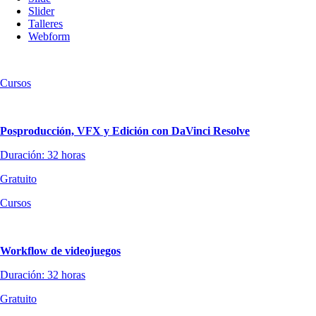
Slider
Talleres
Webform
Cursos
Posproducción, VFX y Edición con DaVinci Resolve
Duración: 32 horas
Gratuito
Cursos
Workflow de videojuegos
Duración: 32 horas
Gratuito