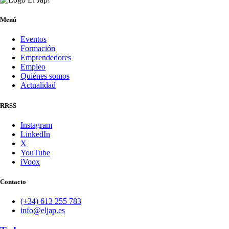
Menú
Eventos
Formación
Emprendedores
Empleo
Quiénes somos
Actualidad
RRSS
Instagram
LinkedIn
X
YouTube
iVoox
Contacto
(+34) 613 255 783
info@eljap.es