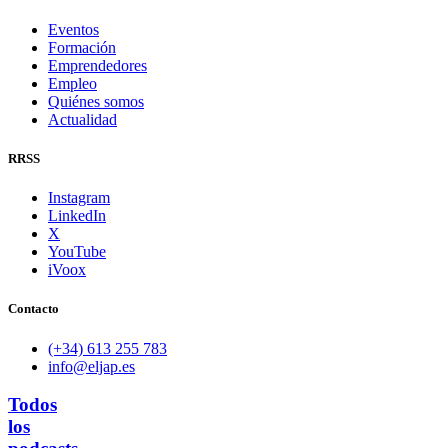
Eventos
Formación
Emprendedores
Empleo
Quiénes somos
Actualidad
RRSS
Instagram
LinkedIn
X
YouTube
iVoox
Contacto
(+34) 613 255 783
info@eljap.es
Todos
los