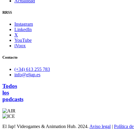
Actualidad
RRSS
Instagram
LinkedIn
X
YouTube
iVoox
Contacto
(+34) 613 255 783
info@eljap.es
Todos
los
podcasts
El Jap! Videogames & Animation Hub. 2024.
Aviso legal
|
Política d