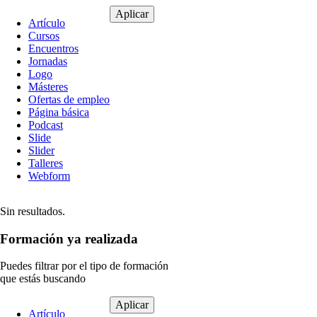
Tipo
Artículo
de
Cursos
contenido
Encuentros
Jornadas
Logo
Másteres
Ofertas de empleo
Página básica
Podcast
Slide
Slider
Talleres
Webform
Sin resultados.
Formación ya realizada
Puedes filtrar por el tipo de formación
que estás buscando
Tipo
Artículo
de