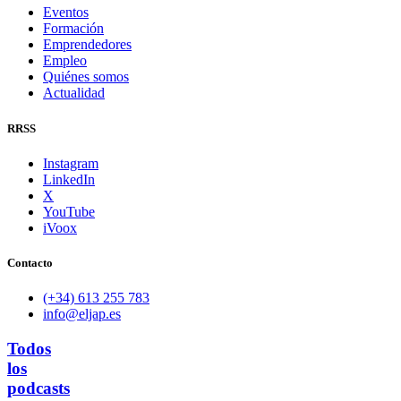
Eventos
Formación
Emprendedores
Empleo
Quiénes somos
Actualidad
RRSS
Instagram
LinkedIn
X
YouTube
iVoox
Contacto
(+34) 613 255 783
info@eljap.es
Todos
los
podcasts