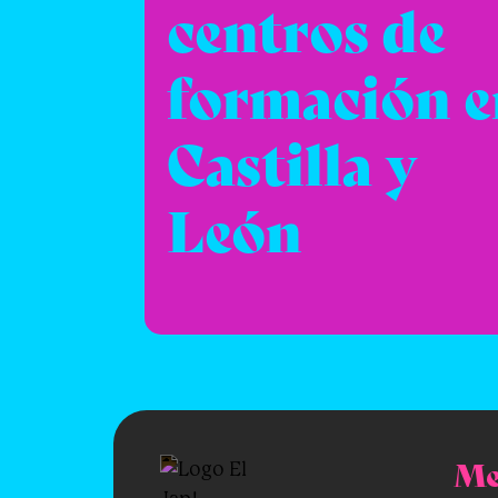
centros de
formación e
Castilla y
León
Me