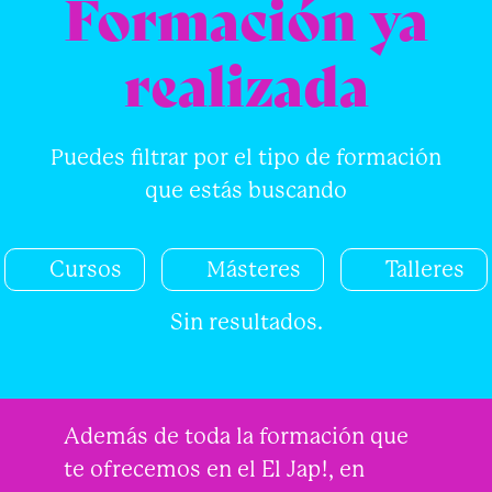
Formación ya
realizada
Puedes filtrar por el tipo de formación
que estás buscando
Cursos
Másteres
Talleres
Sin resultados.
Además de toda la formación que
te ofrecemos en el El Jap!, en