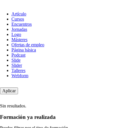
Tipo
Artículo
de
Cursos
contenido
Encuentros
Jornadas
Logo
Másteres
Ofertas de empleo
Página básica
Podcast
Slide
Slider
Talleres
Webform
Sin resultados.
Formación ya realizada
Puedes filtrar por el tipo de formación