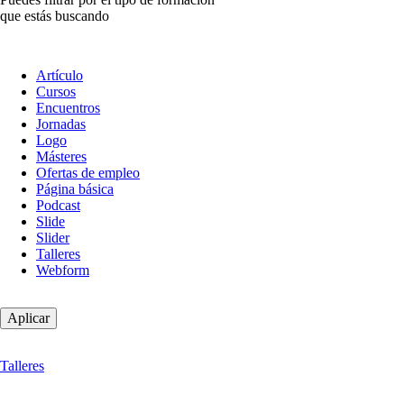
que estás buscando
Tipo
Artículo
de
Cursos
contenido
Encuentros
Jornadas
Logo
Másteres
Ofertas de empleo
Página básica
Podcast
Slide
Slider
Talleres
Webform
Talleres